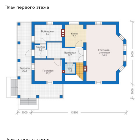
План первого этажа
План второго этажа