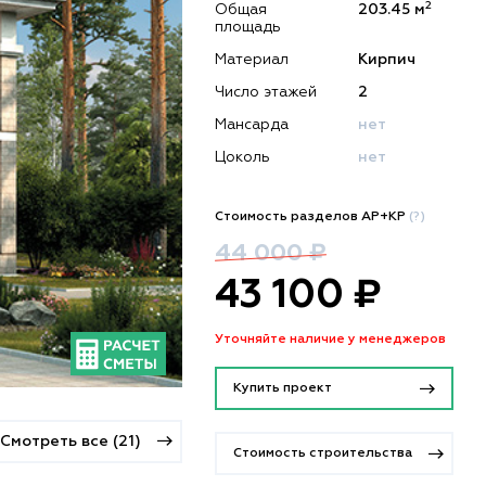
2
Общая
203.45 м
площадь
Материал
Кирпич
Число этажей
2
Мансарда
нет
Цоколь
нет
Стоимость разделов АР+КР
(?)
44 000 ₽
43 100 ₽
Уточняйте наличие у менеджеров
Купить проект
Смотреть все (21)
Стоимость строительства